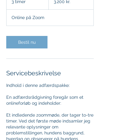
3 timer
3
3.200 kr.
kroner
t
i
Online på Zoom
m
e
r
Bestil nu
Servicebeskrivelse
Indhold i denne adfærdspakke:
En adfærdsrådgivning foregår som et
onlineforløb og indeholder:​
Et indledende zoommøde, der tager to-tre
timer. Ved det første møde indsamler jeg
relevante oplysninger om
problemstillingen, hundens baggrund,
hverdag og observerer på hundens