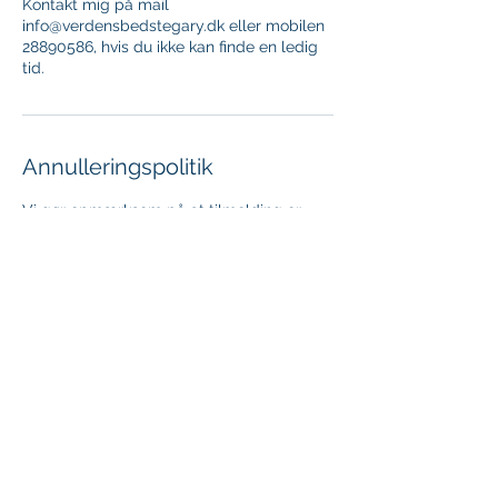
Kontakt mig på mail
info@verdensbedstegary.dk eller mobilen
28890586, hvis du ikke kan finde en ledig
tid.
Annulleringspolitik
Vi gør opmærksom på at tilmelding er
økonomisk bindende, og der ydes ikke
tilbagebetaling ved udeblivelse eller
afmelding senere end 7 dage før holdets
start. Dette gælder alle typer af hold.
Kontaktoplysninger
+4528890586
info@verdensbedstegary.dk
Størlingevej 70, Tappernøje, Danmark