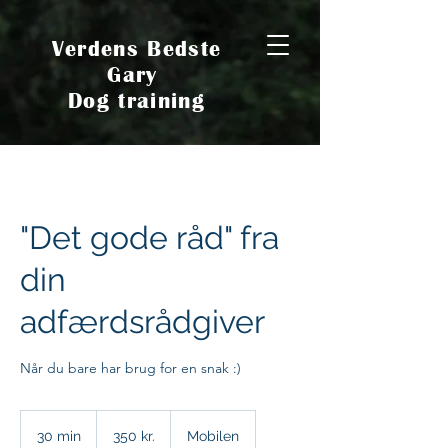
Verdens Bedste
Gary
Dog training
"Det gode råd" fra
din
adfærdsrådgiver
Når du bare har brug for en snak :)
350
danske
30 min
3
350 kr.
Mobilen
kroner