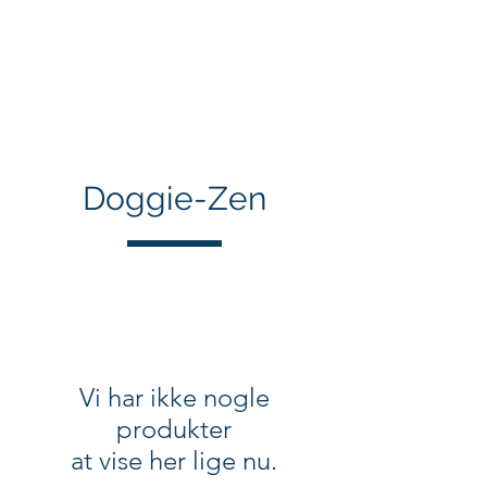
Verdens Bedste
Gary
Dog training
Doggie-Zen
Vi har ikke nogle
produkter
at vise her lige nu.