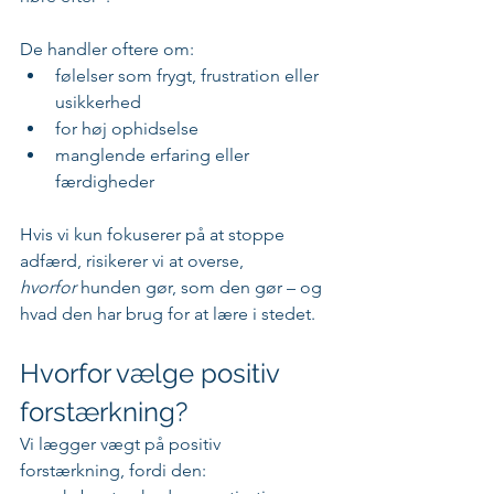
De handler oftere om:
følelser som frygt, frustration eller 
usikkerhed
for høj ophidselse
manglende erfaring eller 
færdigheder
Hvis vi kun fokuserer på at stoppe 
adfærd, risikerer vi at overse, 
hvorfor
 hunden gør, som den gør – og 
hvad den har brug for at lære i stedet.
Hvorfor vælge positiv 
forstærkning?
Vi lægger vægt på positiv 
forstærkning, fordi den: