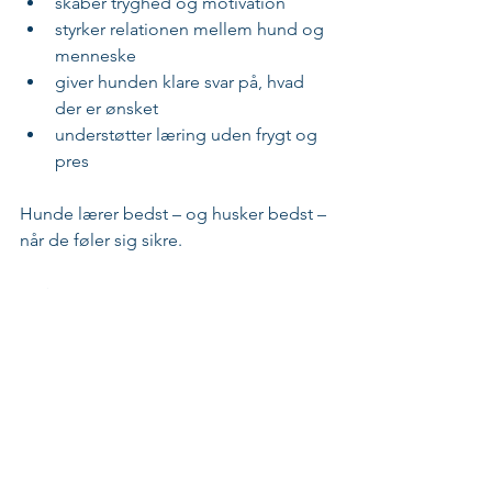
skaber tryghed og motivation
styrker relationen mellem hund og 
menneske
giver hunden klare svar på, hvad 
der er ønsket
understøtter læring uden frygt og 
pres
Hunde lærer bedst – og husker bedst – 
når de føler sig sikre.
Når følelserne fylder, er 
læring ikke første skridt
Hvis en hund er meget:
bange
angst
overvældet
… så er dens nervesystem ikke i en 